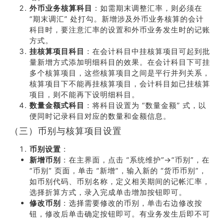
外币业务核算科目
：如需期末调整汇率，则必须在
“期末调汇” 处打勾。新增涉及外币业务核算的会计
科目时，要注意汇率的设置和外币业务发生时的记账
方式。
挂核算项目科目
：在会计科目中挂核算项目可起到批
量新增方式添加明细科目的效果。在会计科目下可挂
多个核算项目，这些核算项目之间是平行并列关系，
核算项目下不能再挂核算项目，会计科目如已挂核算
项目，则不能再下设明细科目。
数量金额式科目
：将科目设置为 “数量金额” 式，以
便同时记录科目对应的数量和金额信息。
（三）币别与核算项目设置
币别设置
：
新增币别
：在主界面，点击 “系统维护”→“币别”，在
“币别” 页面，单击 “新增”，输入新的 “货币币别”，
如币别代码、币别名称，定义相关期间的记帐汇率，
选择折算方式，录入完成单击增加按钮即可。
修改币别
：选择需要修改的币别，单击右边修改按
钮，修改后单击确定按钮即可。有业务发生后即不可