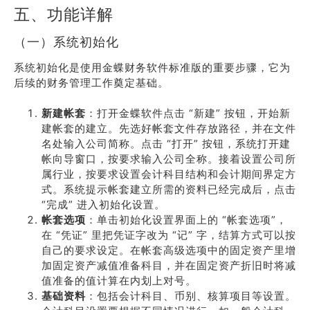
五、功能详解
（一）系统初始化
系统初始化是使用金蝶财务软件标准版的重要步骤，它为
后续的财务管理工作奠定基础。
新建帐套
：打开金蝶软件点击 “新建” 按钮，开始新
建帐套的建立。先选好帐套文件存放路径，并在文件
名处输入公司简称。点击 “打开” 按钮，系统打开建
帐向导窗口，按要求输入公司全称。接着设置公司所
属行业，按要求设置会计科目结构和会计期间界定方
式。系统提示帐套建立所需的资料已经完成后，点击
“完成” 进入初始化设置。
帐套选项
：单击初始化设置界面上的 “帐套选项”，
在 “凭证” 里把凭证字改为 “记” 字，结算方式可以按
自己的要求设定。在帐套高级选项中的固定资产里增
加固定资产减值准备科目，并在固定资产折旧时将减
值准备的值计算在内划上对号。
基础资料
：包括会计科目、币别、核算项目等设置。