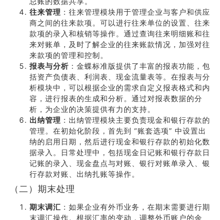
总账的数据共享。
往来管理
：往来管理模块用于管理企业与客户和供应
商之间的往来款项。可以进行往来单位的设置、往来
款项的录入和核销等操作。通过查询往来明细账和往
来对账单，及时了解企业的往来账款情况，加强对往
来款项的管理和控制。
报表与分析
：金蝶标准版提供了丰富的报表功能，包
括资产负债表、利润表、现金流量表等。在报表与分
析模块中，可以根据企业的需求自定义报表格式和内
容，进行报表的生成和分析。通过对报表数据的分
析，为企业的决策提供有力的支持。
出纳管理
：出纳管理模块主要负责现金和银行存款的
管理。在初始化阶段，首先到 “账套选项” 中设置出
纳的启用日期，然后进行现金和银行存款的初始化数
据录入。日常处理中，包括现金日记账和银行存款日
记账的录入、现金盘点与对账、银行对账单录入、银
行存款对账、出纳扎账等操作。
（二）期末处理
期末调汇
：如果企业有外币业务，在期末需要进行期
末调汇操作。根据汇率的变动，调整外币账户的余