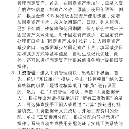
管理固定资产。首先，在固定资产增加时，需录入资
产的详细信息，如资产名称、原值、使用年限等。例
如，根据金蝶 KIS 标准版固定资产使用步骤，先增
加固定资产卡片，录入使用部门、日期、购入原值、
已折旧金额、残值率和使用期限，保存后会生成一张
固定资产采购凭证。对于固定资产减少，在固定资产
处理窗口单击 [固定资产减少] 按钮，进入固定资产
减少窗口，选择要减少的固定资产卡片，填写减少日
期和减少方式等基本信息，自动生成记账凭证。此
外，还可以进行固定资产计提减值准备和计提折旧等
操作。
工资管理
：进入工资管理模块，出现以下界面。首
先，通过 “系统维护” 模块，单击 “核算项目” 纳入工
资核算的职员，是通过核算项目 “职员” 进行设置
的。然后，在 “工资管理” 模块，单击 “工资数据录
入”，根据弹出对话框提示进行 “所有工资数据” 的录
入，可选择直接手工输入或通过 “计算” 按钮进行批
量填充。工资数据录入完成后，开始工资费用的分
配，单据 “工资费用分配”，根据分配向导提示进行
操作，系统自动生成费用分配凭证，实现工资系统与