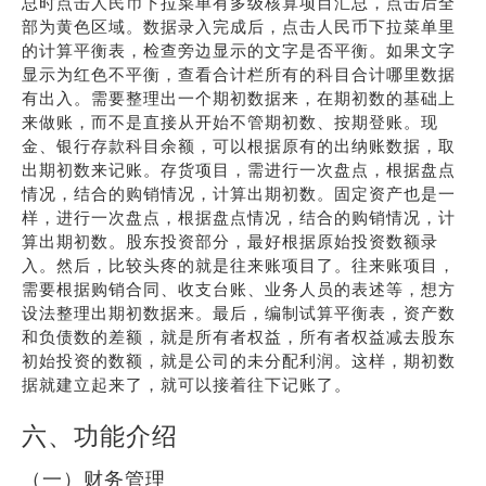
总时点击人民币下拉菜单有多级核算项目汇总，点击后全
部为黄色区域。数据录入完成后，点击人民币下拉菜单里
的计算平衡表，检查旁边显示的文字是否平衡。如果文字
显示为红色不平衡，查看合计栏所有的科目合计哪里数据
有出入。需要整理出一个期初数据来，在期初数的基础上
来做账，而不是直接从开始不管期初数、按期登账。现
金、银行存款科目余额，可以根据原有的出纳账数据，取
出期初数来记账。存货项目，需进行一次盘点，根据盘点
情况，结合的购销情况，计算出期初数。固定资产也是一
样，进行一次盘点，根据盘点情况，结合的购销情况，计
算出期初数。股东投资部分，最好根据原始投资数额录
入。然后，比较头疼的就是往来账项目了。往来账项目，
需要根据购销合同、收支台账、业务人员的表述等，想方
设法整理出期初数据来。最后，编制试算平衡表，资产数
和负债数的差额，就是所有者权益，所有者权益减去股东
初始投资的数额，就是公司的未分配利润。这样，期初数
据就建立起来了，就可以接着往下记账了。
六、功能介绍
（一）财务管理