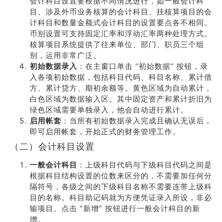
会计科目设置要根据不同情况进行，如一般会计科
目、涉及外币业务核算的会计科目、挂核算项目的会
计科目和数量金额式会计科目的设置要点各不相同。
币别设置可支持固定汇率和浮动汇率两种处理方式。
核算项目系统提供了往来单位、部门、职员三个组
别，运用非常广泛。
初始数据录入
：在主窗口单击 “初始数据” 按钮，录
入各项初始数据，包括科目代码、科目名称、累计借
方、累计贷方、期初余额等。黄色区域为自动累计，
白色区域为数据输入区。其中固定资产和累计折旧为
绿色区域需要单独录入，他会自动进行累计。
启用帐套
：当所有初始数据录入完成且确认无误后，
即可启用帐套，开始正式的财务管理工作。
（二）会计科目设置
一般会计科目
：上级科目代码与下级科目代码之间是
根据科目结构设置的位数来区分的，不需要加任何分
隔符号，各级之间的下级科目名称不需要连带上级科
目的名称。科目助记码就为方便凭证录入所设，非必
输项目。点击 “新增” 按钮进行一般会计科目的新
增。