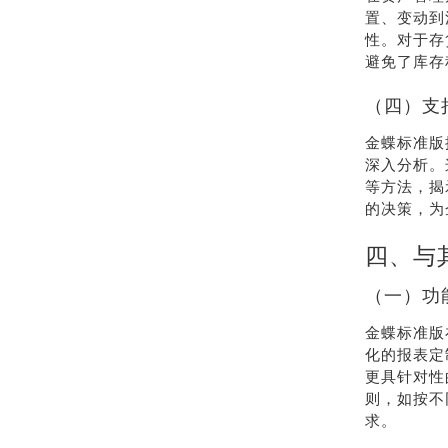
置、变动到
性。对于存
避免了库存
（四）支
金蝶标准版
深入分析。
等方法，揭
的决策，为
四、与
（一）功
金蝶标准版
化的报表定
更具针对性
则，如按不
求。