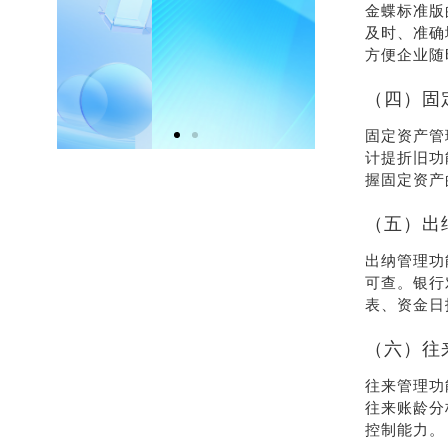
相送
32
金蝶标准版
及时、准确
方便企业随
联系我
在
们
（四）固
固定资产管
计提折旧功
握固定资产
（五）出
出纳管理功
可查。银行
表、资金日
（六）往
往来管理功
往来账龄分
控制能力。