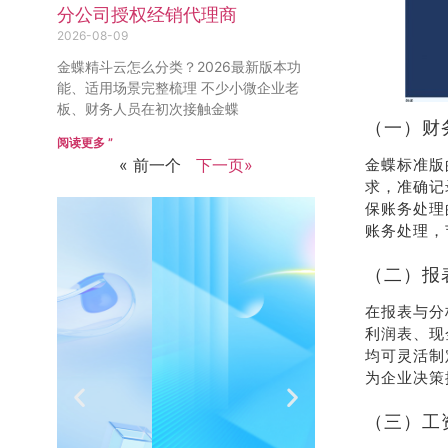
分公司授权经销代理商
2026-08-09
金蝶精斗云怎么分类？2026最新版本功
能、适用场景完整梳理 不少小微企业老
板、财务人员在初次接触金蝶
（一）财
阅读更多 ”
« 前一个
下一页»
金蝶标准版
求，准确记
保账务处理
账务处理，
（二）报
在报表与分
推荐
销
利润表、现
均可灵活制
有礼
热
为企业决策
（三）工
介绍客户豪礼
400-