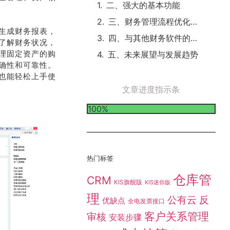
二、强大的基本功能
三、财务管理流程优化的关键作用
生成财务报表，
四、与其他财务软件的差异和优势
了解财务状况，
理固定资产的购
五、未来展望与发展趋势
确性和可靠性。
也能轻松上手使
文章进度指示条
100%
热门标签
仓库管
CRM
KIS旗舰版
KIS迷你版
理
公有云
反
优缺点
全电发票接口
客户关系管理
审核
安装步骤