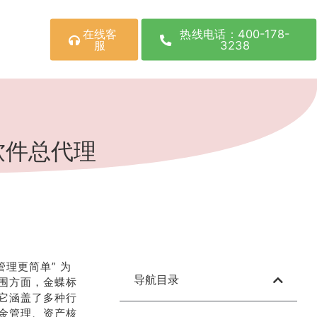
在线客
热线电话：400-178-
服
3238
软件总代理
理更简单” 为
导航目录
围方面，金蝶标
它涵盖了多种行
金管理、资产核