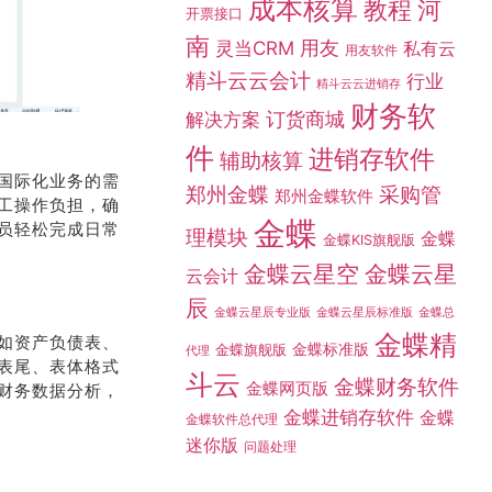
成本核算
教程
河
开票接口
南
灵当CRM
用友
私有云
用友软件
精斗云云会计
行业
精斗云云进销存
财务软
订货商城
解决方案
件
进销存软件
辅助核算
国际化业务的需
采购管
郑州金蝶
郑州金蝶软件
工操作负担，确
金蝶
员轻松完成日常
理模块
金蝶
金蝶KIS旗舰版
金蝶云星空
金蝶云星
云会计
辰
金蝶总
金蝶云星辰专业版
金蝶云星辰标准版
金蝶精
如资产负债表、
金蝶标准版
金蝶旗舰版
代理
表尾、表体格式
斗云
金蝶财务软件
金蝶网页版
财务数据分析，
金蝶进销存软件
金蝶
金蝶软件总代理
迷你版
问题处理