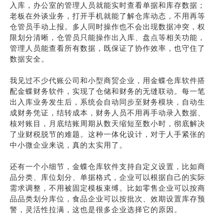
入库，办公室的管理人员就能实时查看单据和库存数据；
老板在外谈业务，打开手机就能了解仓库动态，不用再等
仓管员手动上报。多人同时操作也不会出现数据冲突，权
限划分清晰，仓管员只能操作出入库、盘点等相关功能，
管理人员能查看所有数据，既保证了协作效率，也守住了
数据安全。
我见过不少代账公司和小型商贸企业，用金蝶仓库软件搭
配金蝶财务软件，实现了仓储和财务的无缝联动。每一笔
出入库业务发生后，系统会自动同步至财务模块，自动生
成财务凭证，结转成本，财务人员不用再手动录入数据、
核对账目，月底结账周期从数天缩短至数小时，彻底解决
了业财税脱节的难题。这种一体化设计，对于人手紧张的
中小微企业来说，真的太实用了。
还有一个小细节，金蝶仓库软件支持自定义设置，比如商
品分类、库位划分、单据格式，企业可以根据自己的实际
需求调整，不用被固定模板束缚。比如零售企业可以按商
品品类划分库位，食品企业可以按批次、效期设置库存预
警，灵活性拉满，这也是很多企业选择它的原因。