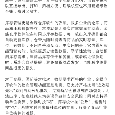
新手，也能快速上手，开单效率能提升90%。而且单据可
以直接导出、打印，归档方便，后续核查也不用翻遍纸质
台账，省时又省力。
库存管理更是金蝶仓库软件的强项。很多企业的仓库，商
品积压和缺货并存，本质就是无法实时掌握库存动态。金
蝶仓库软件能实时同步库存数据，每一笔出入库操作都会
自动更新库存，仓管员随时能查看商品的实时存量、库
位、有效期，不用再手动盘点。更实用的是，它内置AI智
能预警功能，能根据历史销售数据、季节性波动，自动预
测库存需求，当商品库存低于预警值，或者临近保质期
时，系统会自动提醒，避免缺货耽误发货，也能减少临期
商品报废的损失。
对于食品、医药等对批次、效期要求严格的行业，金蝶仓
库软件的批次管理功能更是刚需。它支持严格按照“近效期
先出”原则自动分配批次，过期商品会被系统自动锁死，无
法出库，彻底杜绝人为失误导致的安全风险；同时支持浮
动单位换算，采购时按“箱”，库存统计按“公斤”，销售时
按“包”，系统实时同步每种单位的存量，解决了食品行业
单位换算的难题。