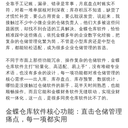
全靠手工记账，漏录、错录是常事，月底盘点时账实不
符，对着一堆单据核对到深夜；库存积压不知道，缺货了
才慌忙补货，要么占用资金，要么耽误发货。说起来，我
接触过不少中小微企业的仓储负责人，他们大多被这些问
题困扰，却找不到合适的工具解决。金蝶仓库软件，恰恰
精准踩中这些痛点，依托金蝶多年的企业数字化经验，把
复杂的仓储管理化繁为简，不管是小型库房还是中型仓
库，都能轻松适配，成为很多企业仓储管理的首选。
不同于市面上那些功能冗余、操作复杂的仓储软件，金蝶
仓库软件主打“轻量化、高适配、易上手”，没有堆砌专业
术语，也没有多余的设计，每一项功能都对准仓储管理的
核心需求——出入库、库存盘点、库存预警、数据统计，
哪怕是没接触过仓储软件的新手，花半天时间熟悉，也能
顺畅操作。而且它能和金蝶财务软件无缝联动，实现业财
税一体化，这一点，是很多同类仓库软件比不了的。
金蝶仓库软件核心功能：直击仓储管理
痛点，每一项都实用