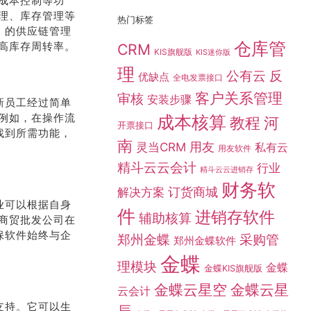
成本控制等功
理、库存管理等
热门标签
 的供应链管理
仓库管
高库存周转率。
CRM
KIS旗舰版
KIS迷你版
理
公有云
反
优缺点
全电发票接口
客户关系管理
审核
安装步骤
新员工经过简单
例如，在操作流
成本核算
教程
河
开票接口
找到所需功能，
南
灵当CRM
用友
私有云
用友软件
精斗云云会计
行业
精斗云云进销存
财务软
订货商城
解决方案
业可以根据自身
件
进销存软件
辅助核算
商贸批发公司在
保软件始终与企
采购管
郑州金蝶
郑州金蝶软件
金蝶
理模块
金蝶
金蝶KIS旗舰版
金蝶云星空
金蝶云星
云会计
支持。它可以生