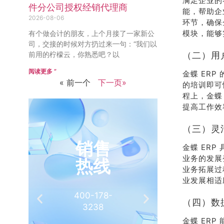
满足企业的
件分公司授权经销代理商
能，帮助企
2026-08-06
环节，确保
模块，能够
有个做会计的朋友，上个月接了一家新公
司，交接的时候对方扔过来一句：“我们以
前用的柠檬云，你熟悉吧？以
（二）用
阅读更多 ”
金蝶 ER
« 前一个
下一页»
的培训即可
程上，金蝶
提高工作效
（三）灵
销售
推
金蝶 ER
业务的发展
热线
有
业务拓展过
业发展相适
400-178-
介绍客
（四）数
3238
相
金蝶 ER