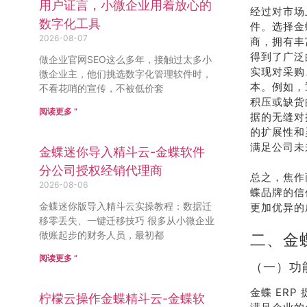
用户证言，小微企业用着放心的
经过对市场
数字化工具
件。选择金
2026-08-07
商，拥有丰
得到了广泛
做企业官网SEO这么多年，接触过太多小
实现对采购
微企业主，他们挑选数字化管理软件时，
本。例如，
不看花哨的宣传，不被低价套
积压或缺货
阅读更多 ”
据的无缝对
的扩展性和
满足公司未
金蝶迷你导入精斗云-金蝶软件
分公司授权经销代理商
总之，焦作
2026-08-06
蝶品牌的信
金蝶迷你版导入精斗云实操教程：数据迁
更加优异的
移零丢失、一键迁移技巧 很多从小微企业
做账起步的财务人员，最初都
二、金蝶
阅读更多 ”
（一）功
金蝶 ER
柠檬云操作金蝶精斗云-金蝶软