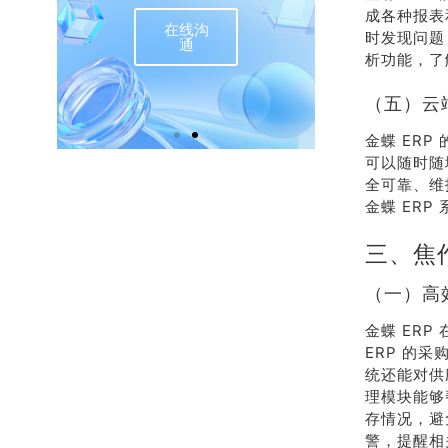
成各种报表
在线沟
联
时发现问题
通
析功能，了
（五）云
金蝶 ER
可以随时随
全可靠、维
金蝶 ER
三、焦
（一）高
金蝶 ER
ERP 的
统还能对供
理模块能够
存情况，避
警，提醒相