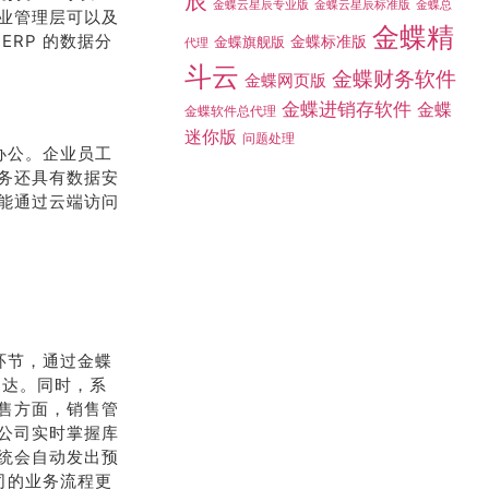
辰
金蝶总
金蝶云星辰专业版
金蝶云星辰标准版
业管理层可以及
金蝶精
RP 的数据分
金蝶标准版
金蝶旗舰版
代理
斗云
金蝶财务软件
金蝶网页版
金蝶进销存软件
金蝶
金蝶软件总代理
迷你版
问题处理
办公。企业员工
务还具有数据安
能通过云端访问
环节，通过金蝶
到达。同时，系
售方面，销售管
公司实时掌握库
统会自动发出预
司的业务流程更