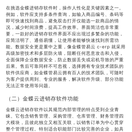
在挑选金蝶进销存软件时，操作人性化是关键因素之一。
例如，软件应支持多条件查询，如输入商品编号、条码等
即可快速找到商品，避免双击打开仅能选一款商品的情
况，减少时间浪费，提高工作效率。界面简洁也非常重
要，一款好的进销存软件界面不应出现过多繁杂的功能，
应简洁明了、通俗易懂，让使用者能够快速找到所需功
能。数据安全更是重中之重，像金蝶管易云 c-erp 就采用
高级加密技术和多层防火墙，阻断任何恶意攻击和入侵，
全面保障企业数据安全，防止数据丢失或宕机导致的严重
后果。售后可靠同样不可忽视，选择拥有专业技术团队的
软件供应商，如金蝶管易云拥有百人的技术团队，可随时
为客户提供周到、专业的服务，解决软件升级、部分功能
无法正常使用等问题。
（二）金蝶云进销存软件功能
金蝶云进销存软件以其规范内部管理的特点受到企业青
睐。它包含销售管理、采购管理、仓库管理、财务管理四
大模块，且彼此独立又相互关联，以销售订单为中心贯穿
整个管理过程。特别适合职能部门比较完善的企业，如具