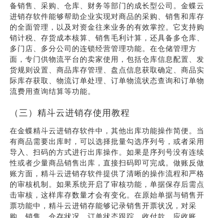
备销售、采购、仓库、财务等部门的成长型公司。金蝶云
进销存软件能够帮助企业实现对商品的采购、销售和库存
的全面管理，以及对资金往来业务的有效掌控。它支持购
销计税、存货成本核算、销售毛利计算，还具备多仓库、
多门店、多分公司的连锁经营管理功能。在仓储管理方
面，专门供物流平台的卖家使用，包括仓库信息配置、发
货规则设置、商品库存管理、盘点信息获取确定、商品实
际库存获取、物流订单处理、订单物流状态查询和订单物
流费用查询结算等功能。
（三）精斗云进销存使用教程
在金蝶精斗云进销存软件中，其他出库功能操作简便。当
有商品需要出库时，可以选择批量勾选序列号，或者采用
导入、扫码的方式进行出库操作。如果是序列号没有连续
性或者少量商品销售出库，直接扫码即可完成。做账反做
账方面，精斗云进销存软件提供了清晰的操作流程和严格
的审核机制。如果系统开启了审核功能，单据保存后需点
击审核，这样库存数量才会有变化。在原始单据与销售开
票功能中，精斗云进销存能够记录销售开票状况，对采
购、销售、仓存状况、订单状态跟踪、收付款、应收账