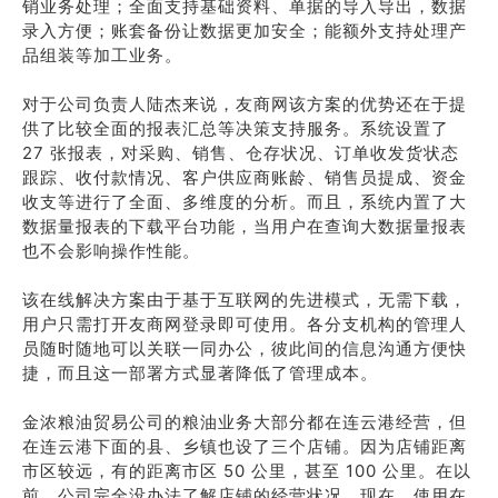
销业务处理；全面支持基础资料、单据的导入导出，数据
录入方便；账套备份让数据更加安全；能额外支持处理产
品组装等加工业务。
对于公司负责人陆杰来说，友商网该方案的优势还在于提
供了比较全面的报表汇总等决策支持服务。系统设置了
27 张报表，对采购、销售、仓存状况、订单收发货状态
跟踪、收付款情况、客户供应商账龄、销售员提成、资金
收支等进行了全面、多维度的分析。而且，系统内置了大
数据量报表的下载平台功能，当用户在查询大数据量报表
也不会影响操作性能。
该在线解决方案由于基于互联网的先进模式，无需下载，
用户只需打开友商网登录即可使用。各分支机构的管理人
员随时随地可以关联一同办公，彼此间的信息沟通方便快
捷，而且这一部署方式显著降低了管理成本。
金浓粮油贸易公司的粮油业务大部分都在连云港经营，但
在连云港下面的县、乡镇也设了三个店铺。因为店铺距离
市区较远，有的距离市区 50 公里，甚至 100 公里。在以
前，公司完全没办法了解店铺的经营状况。现在，使用在