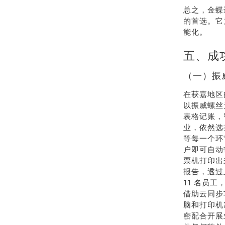
总之，金蝶
的首选。它
能化。
五、成
（一）振
在获嘉地区
以振威螺丝
表格记账，
业，依然选
等每一个环
户即可自动
票机打印出
报告，透过
11 名员
借助云同步
脑和打印机
密配合开展