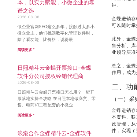
本，以实力赋能，小微企业的靠
钟。
谱之选
2026-08-08
金蝶进销存
可以随时掌
做企业官网SEO这么多年，接触过太多小
微企业主，他们挑选数字化管理软件时，
此外，金蝶
除了看功能、比价格，说得最
售分析、库
阅读更多 ”
业领导层准
总之，金蝶
日照精斗云金蝶开票接口-金蝶
作用，成为
软件分公司授权经销代理商
2026-08-08
二、功
日照精斗云金蝶开票接口怎么用？一键开
票落地实操全攻略 在日照本地做商贸、零
（一）采
售、电商和工程配套的小微企
金蝶进销存
阅读更多 ”
本资料、联
效管理，从
件，实现了
浪潮合作金蝶精斗云-金蝶软件