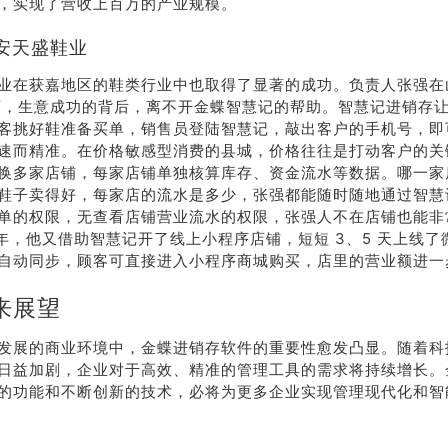
，实现了营收上百万的产业规模。
安天盛鞋业
业在获嘉地区的鞋类行业中也取得了显著的成功。负责人张强在
鞋店，生意成功的背后，离不开金蝶智慧记的帮助。智慧记进销存
客挑好鞋准备买单，销售员登陆智慧记，敲出客户的手机号，即
速而精准。在价格敏感型消费的县城，价格往往是打动客户的关
换多家店铺，每家店铺单独核算库存、资金流水等数据。哪一家
鞋子卖得好，每家店的流水是多少，张强都能随时随地通过智慧
单的权限，无查看店铺营业流水的权限，张强人不在店铺也能非
0 年，他又借助智慧记开了线上小程序店铺，短短 3、5 天上线
自动同步，顾客可直接进入小程序商城购买，店里的营业额进一
来展望
发展的商业环境中，金蝶进销存软件的重要性愈发凸显。随着科
日益加剧，企业对于高效、精准的管理工具的需求将持续增长。
的功能和不断创新的技术，必将为更多企业实现管理现代化和智