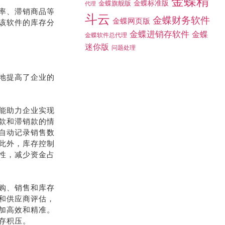
金蝶精
金蝶标准版
金蝶旗舰版
代理
率、滞销商品等
斗云
金蝶财务软件
金蝶网页版
该软件的库存分
金蝶进销存软件
金蝶
金蝶软件总代理
迷你版
问题处理
地提高了企业的
能助力企业实现
款和滞销款的情
自动记录销售数
此外，库存控制
性，减少资金占
购、销售和库存
和供应商评估，
加高效和精准。
存积压。