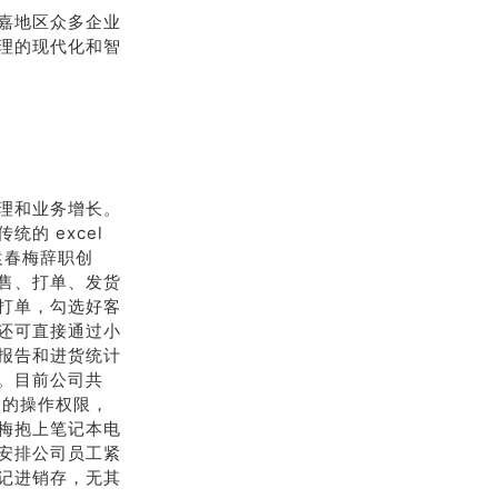
嘉地区众多企业
理的现代化和智
理和业务增长。
的 excel
袁春梅辞职创
售、打单、发货
打单，勾选好客
还可直接通过小
报告和进货统计
。目前公司共
同的操作权限，
梅抱上笔记本电
安排公司员工紧
记进销存，无其