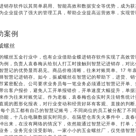
进销存软件以其简单易用、智能高效和数据安全等优势，成为获
为企业提供了强大的管理工具，帮助企业提高运营效率，实现管
功案例
威螺丝
的螺丝五金行业中，也有企业借助金蝶进销存软件实现了高效管
为例，负责人袁春梅从给别人打工时接触到智慧记进销存，对比传统
智慧记的优势显而易见。商品价格清晰，往来对账简单。17 年
择智慧记进销存。如今，振威螺丝在智慧记的帮助下，进货、销
节紧密配合。公司要求业务员每一笔业务必须通过智慧记开单、
带出客户报价，避免人工开单报错价，开单速度大幅提升，单据
来作为往来对账凭证。作为老板，袁春梅也会实时关注销售统计
直观的图形化报表，对行业变动和经营好坏有客观、直接的判断
工，每个员工都有自己的智慧记账号，不同岗位的员工被分配了不
功能，十几台电脑数据实时同步。在隔壁仓库失火事件中，袁春
冲出来，在没有网络的情况下，依然能通过智慧记开单、打单，
业务，业务完全没受影响。一家小小的五金螺丝厂，仅凭借智慧