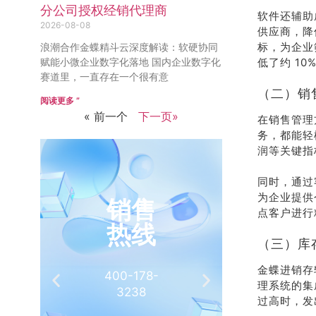
分公司授权经销代理商
软件还辅助
2026-08-08
供应商，降
标，为企业
浪潮合作金蝶精斗云深度解读：软硬协同
赋能小微企业数字化落地 国内企业数字化
低了约 10
赛道里，一直存在一个很有意
（二）销
阅读更多 ”
« 前一个
下一页»
在销售管理
务，都能轻
润等关键指
同时，通过
为企业提供
销售
推
点客户进行
热线
有
（三）库
金蝶进销存
400-178-
介绍客
理系统的集
3238
相
过高时，发