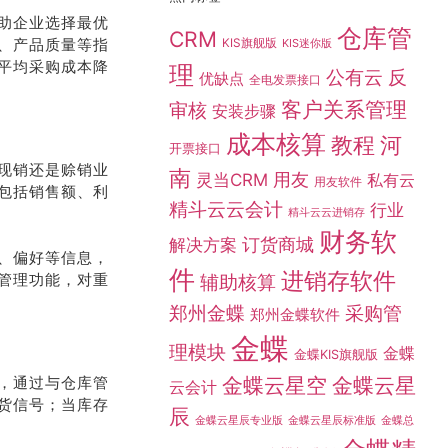
助企业选择最优
仓库管
CRM
、产品质量等指
KIS旗舰版
KIS迷你版
平均采购成本降
理
公有云
反
优缺点
全电发票接口
客户关系管理
审核
安装步骤
成本核算
教程
河
开票接口
现销还是赊销业
南
灵当CRM
用友
私有云
用友软件
包括销售额、利
精斗云云会计
行业
精斗云云进销存
财务软
订货商城
解决方案
、偏好等信息，
件
进销存软件
管理功能，对重
辅助核算
采购管
郑州金蝶
郑州金蝶软件
金蝶
理模块
金蝶
金蝶KIS旗舰版
金蝶云星空
金蝶云星
，通过与仓库管
云会计
货信号；当库存
辰
金蝶总
金蝶云星辰专业版
金蝶云星辰标准版