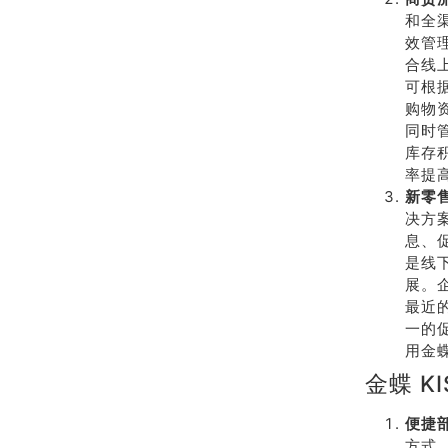
和全
效管
合线
可根
购物
同时
库存
率提高
新零
决方
息、
是线
展。
最近
一的
用金蝶
金蝶 K
便捷
方式