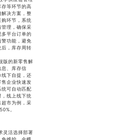
库存等环节的高
销解决方案，整
采购环节，系统
与管理，确保采
现多平台订单的
预警功能，避免
统后，库存周转
旗舰版的新零售解
信息、库存信
单线下自提，还
零售企业快速发
系统可自动匹配
时，线上线下统
售超市为例，采
50%。
需求灵活选择部署
、免维护，金蝶