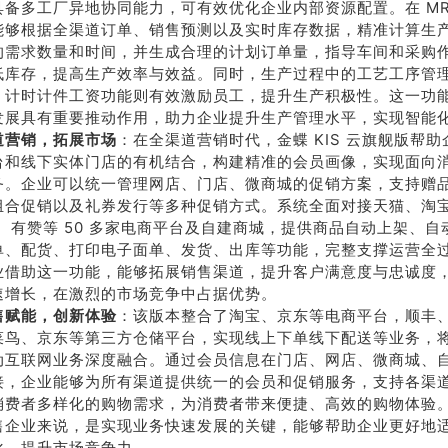
具备多工厂异地协同能力，可有效优化企业内部资源配置。在 MR
能够根据全渠道订单、销售预测以及实时库存数据，精准计算生
的需求数量和时间，并生成合理的计划订单量，指导车间和采购
低库存，提高生产效率与效益。同时，生产过程中的工艺工序管
，计时计件工资功能则有效激励员工，提升生产积极性。这一功
发展具有重要推动作用，助力企业提升生产管理水平，实现智能
道营销，拓展市场
：在全渠道营销时代，金蝶 KIS 云旗舰版帮
台和线下实体门店的有机结合，构建精准的会员画像，实现面向
务。企业可以统一管理网店、门店、微商城的促销方案，支持赠
组合促销以及礼券发行等多种促销方式。系统全面对接天猫、淘
88、有赞等 50 多家电商平台及自建商城，提供商品自动上架、
单、配货、打印电子面单、发货、出库等功能，完整支撑运营全
荐
销售
业借助这一功能，能够拓展销售渠道，提升客户满意度与忠诚度
速增长，在激烈的市场竞争中占据优势。
礼
热线
售赋能，创新体验
：该版本整合了淘宝、京东等电商平台，顺丰、
菜鸟、京东等第三方仓储平台，实现线上下单线下配送等业务，
动互联网业务深度融合。通过会员信息在门店、网店、微商城、
户豪礼
400-178-
接，企业能够为所有渠道提供统一的会员和促销服务，支持各渠
送
3238
消费者多样化的购物需求，为消费者带来便捷、高效的购物体验
售企业来说，是实现业务快速发展的关键，能够帮助企业更好地
化，提升市场竞争力。