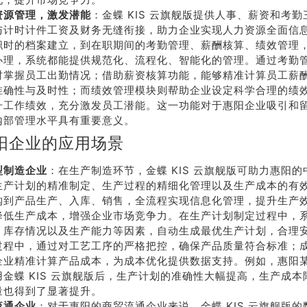
系我
在线沟
们
通
资源管理，激发潜能
：金蝶 KIS 云旗舰版提供人事、薪资和考
与计时计件工资及财务无缝衔接，助力企业实现人力资源全面信
职时的档案建立，到在职期间的考勤管理、薪酬核算、绩效管理
办理，系统都能提供规范化、流程化、智能化的管理。通过考勤
时掌握员工出勤情况；借助薪资核算功能，能够精准计算员工薪
准确性与及时性；而绩效管理模块则帮助企业设定科学合理的绩
升工作绩效，充分激发员工潜能。这一功能对于惠阳企业吸引和
内部管理水平具有重要意义。
阳企业的应用场景
型制造企业
：在生产制造环节，金蝶 KIS 云旗舰版可助力惠阳
生产计划的精准制定、生产过程的精细化管理以及生产成本的有
购到产品生产、入库、销售，全流程实现信息化管理，提升生产
降低生产成本，增强企业市场竞争力。在生产计划制定过程中，
、库存情况以及生产能力等因素，自动生成最优生产计划，合理
过程中，通过对工艺工序的严格把控，确保产品质量符合标准；
企业精准计算产品成本，为成本优化提供数据支持。例如，惠阳
金蝶 KIS 云旗舰版后，生产计划的准确性大幅提高，生产成本降
量也得到了显著提升。
流通企业
：对于惠阳的商贸流通企业来说，金蝶 KIS 云旗舰版