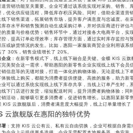
渠道营销功能至关重要。企业可通过该系统实现对采购、销售、
理，优化供应链流程，降低库存积压风险。同时，借助全渠道营
上线下销售渠道，拓展销售市场，提升客户满意度与忠诚度。在
据库存水平和销售预测自动生成采购订单，并对供应商进行评估
资的质量与价格优势；销售环节中，通过对接各大电商平台，实
管控，提高订单处理效率；库存管理方面，通过实时库存监控与
积压或缺货情况的发生。比如，惠阳一家服装商贸企业利用该系
了 30%，销售业绩增长了 20%。
售企业
：在新零售模式下，线上线下融合是关键。金蝶 KIS 云
案完美契合这一需求，帮助惠阳的新零售企业实现线上线下会员
促销信息等的无缝对接，打造一体化的购物体验。无论是线上下
下体验线上购买，都能为消费者提供便捷、高效的服务，助力新
企业可以通过系统实现线上线下库存共享，当线上订单产生时，
的线下门店进行发货，缩短配送时间，提升消费者购物体验；同
促销活动，能够吸引更多消费者，促进销售增长。以惠阳某新零
 KIS 云旗舰版后，消费者满意度大幅提升，线上订单量增长了 
IS 云旗舰版在惠阳的独特优势
部署
：支持 KIS 云公有云、私有云自由切换，企业可根据自身
，为企业上云提供更多选择。企业无需配置本地服务器、免安装