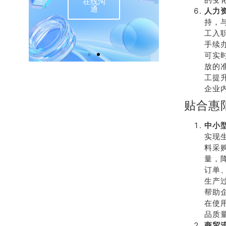
在线沟
联
通
人力
持，
工入
手续
可实
放的
工提
企业
贴合惠
中小
实现
料采
量，
订单
生产
帮助
在使用
品质
商贸