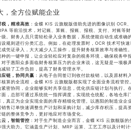
大，全方位赋能企业
财税，精准高效
：金蝶 KIS 云旗舰版借助先进的图像识别 OC
 RPA 等前沿技术，对记账、算账、报账、报税、支付、对账等
升级。财务人员只需轻松录入业务数据，系统便能自动生成准确
预设规则进行分类汇总。例如，在处理发票时，OCR 技术可快
完成凭证录入，大大减少人工操作，提升财务核算效率与准确性
税种的一键申报，让企业轻松应对复杂的税务环境，确保税务申
。对于惠阳众多面临财务核算压力的企业来说，这无疑是一项极
地减轻了工作负担，提高了财务管理水平。
供应链，协同共赢
：从电子合同签订到收付款核销，以及原材料
库核算的全流程，金蝶 KIS 云旗舰版都实现了全面业务流程管
的紧密协同，企业能够实时共享信息，优化供应链计划与执行。
方面，总部可通过系统统一指挥调度，实现统仓统配，各地仓库
算，真正为企业实现全面的库存精细化管理。以惠阳的制造业企
据销售订单快速调整生产计划和采购计划，减少库存积压，提高
应链的整体竞争力，更好地应对市场变化。
上云，智能管控
：对于生产制造企业而言，金蝶 KIS 云旗舰版
称强大助力。它涵盖生产计划、MRP 运算、工艺工序以及计时