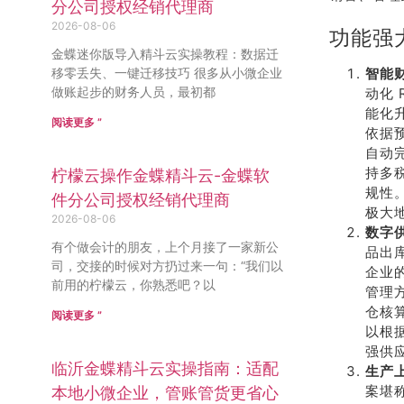
分公司授权经销代理商
2026-08-06
功能强
金蝶迷你版导入精斗云实操教程：数据迁
移零丢失、一键迁移技巧 很多从小微企业
智能
做账起步的财务人员，最初都
动化
能化
阅读更多 ”
依据
自动
持多
柠檬云操作金蝶精斗云-金蝶软
规性
件分公司授权经销代理商
极大
2026-08-06
数字
有个做会计的朋友，上个月接了一家新公
品出
司，交接的时候对方扔过来一句：“我们以
企业
前用的柠檬云，你熟悉吧？以
管理
仓核
阅读更多 ”
以根
强供
临沂金蝶精斗云实操指南：适配
生产
案堪
本地小微企业，管账管货更省心