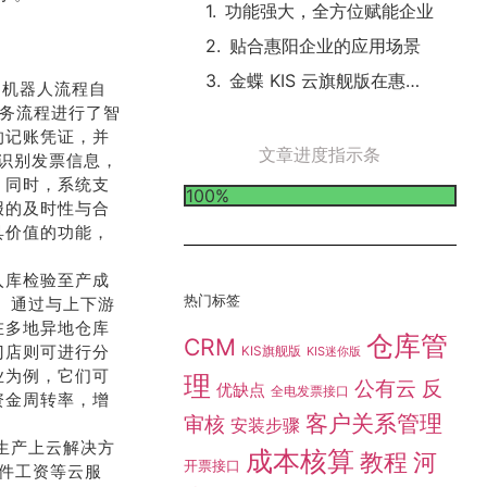
功能强大，全方位赋能企业
贴合惠阳企业的应用场景
金蝶 KIS 云旗舰版在惠阳的独特优势
R、机器人流程自
财务流程进行了智
的记账凭证，并
文章进度指示条
速识别发票信息，
。同时，系统支
100%
报的及时性与合
具价值的功能，
入库检验至产成
热门标签
控。通过与上下游
在多地异地仓库
仓库管
CRM
门店则可进行分
KIS旗舰版
KIS迷你版
业为例，它们可
理
公有云
反
优缺点
全电发票接口
资金周转率，增
客户关系管理
审核
安装步骤
的生产上云解决方
成本核算
教程
河
开票接口
计件工资等云服