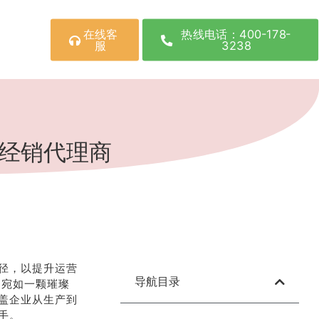
在线客
热线电话：400-178-
服
3238
权经销代理商
径，以提升运营
导航目录
，宛如一颗璀璨
盖企业从生产到
手。