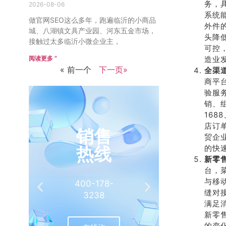
务，
2026-08-06
系统
做官网SEO这么多年，跑遍临沂的小商品
外件
城、八湖镇文具产业园、河东五金市场，
头降
接触过太多临沂小微企业主，
可控
阅读更多 ”
造业
« 前一个
下一页»
全渠
商平
验服
销、
16
店订
销售
推
贸企
热线
的快
有
新零
台，
与移
400-178-
介绍客
缝对
3238
相
满足
新零
的变