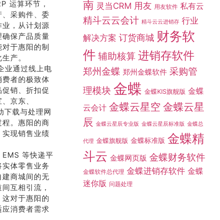
南
P 运算环节，
灵当CRM
用友
私有云
用友软件
产、采购件、委
精斗云云会计
行业
精斗云云进销存
作业，从计划源
财务软
理确保产品质量
订货商城
解决方案
能对于惠阳的制
件
进销存软件
辅助核算
化生产。
助企业通过线上电
采购管
郑州金蝶
郑州金蝶软件
消费者的极致体
金蝶
理模块
品促销、折扣促
金蝶
金蝶KIS旗舰版
宝、京东、
金蝶云星空
金蝶云星
云会计
自动下载与处理网
辰
过程。惠阳的商
金蝶总
金蝶云星辰专业版
金蝶云星辰标准版
，实现销售业绩
金蝶精
金蝶标准版
金蝶旗舰版
代理
斗云
EMS 等快递平
金蝶财务软件
金蝶网页版
将实体零售业务
金蝶进销存软件
金蝶
金蝶软件总代理
自建商城间的无
迷你版
问题处理
道间互相引流，
。这对于惠阳的
适应消费者需求