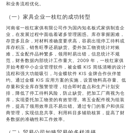
和业务流程优化。
（一）家具企业一枝红的成功转型
河南省一枝红家俱有限公司作为国内知名板式家俱制造企
业，在发展过程中面临着诸多管理困惑。库存掌握困难，
存货多且杂，对材料准确度要求高，容易出现停工待料或
库存积压，销售旺季还易缺货。委外加工物资统计对账
难，五金配件品种繁多，领用时易出错，信息统计不规
范，财务数据内部统计工作量大。2009 年，一枝红家俱
开始考察中小企业管理软件，被金蝶 KIS 简练清晰的设计
流程和强大功能吸引，与金蝶软件 KIS 金牌合作伙伴签
约。通过金蝶 KIS 应用方案的实施，设置物料高存量、低
存量和安全库存预警管理，结合即时盘点和生产计划安
排，降低了停工待料风险，防止缺货。把加工厂商视为仓
库，实现委托加工物资的有效管理。将五金配件视为组装
件，提高了领用效率且不易出错。通过专门的客户和供应
商管理，实现信息共享。利用科目多辅助核算，提高了财
务数据的准确性和工作效率。
（二）贸易公司如臻贸易的多样选择