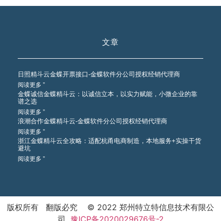
文章
日照精斗云金蝶开票接口-金蝶软件分公司授权经销代理商
阅读更多 ”
金蝶诚信金蝶精斗云：以诚信立本，以实力赋能，小微企业的靠
谱之选
阅读更多 ”
浪潮合作金蝶精斗云-金蝶软件分公司授权经销代理商
阅读更多 ”
浙江金蝶精斗云全攻略：适配杭甬电商制造，本地服务+实操干货
避坑
阅读更多 ”
版权所有 翻版必究 © 2022 郑州特立特信息技术有限公
司
豫ICP备2020029676号-2