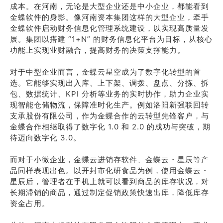
成本。在河南，无论是大型企业还是中小企业，都能看到
金蝶软件的身影。像河南资本集团这样的大型企业，牵手
金蝶软件启动财务信息化管理系统建设，以实现高质量发
展。集团以搭建 “1+N” 的财务信息化平台为目标，从核心
功能上实现业财融合，提高财务的决策支撑能力。
对于中型企业而言，金蝶云星空成为了数字化转型的首
选。它能够实现出入库、上下架、调拨、盘点、分拣、拆
包、数据统计、KPI 分析等业务的实时协作，助力企业实
现智能仓储物流，保障准时化生产。例如洛阳新强联回转
支承股份有限公司，作为金蝶合作的云转型先锋客户，与
金蝶合作相继取得了数字化 1.0 和 2.0 的成功与突破，期
待迈向数字化 3.0。
而对于小微企业，金蝶云进销存软件、金蝶云・星辰等产
品同样表现出色。以开封市化研食品为例，使用金蝶云・
星辰后，管理者在手机上就可以看到商品的库存状况，对
长期滞销的商品，通过制定促销政策快速出库，降低库存
资金占用。