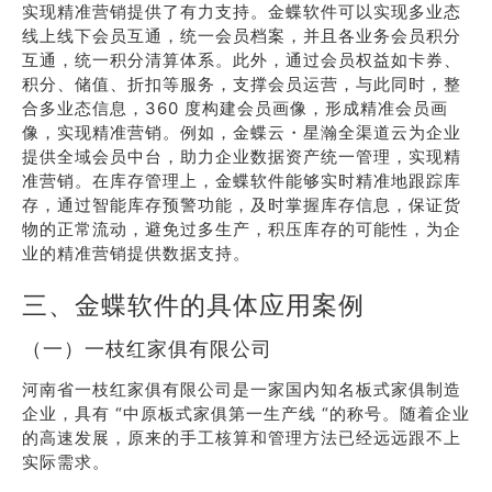
实现精准营销提供了有力支持。金蝶软件可以实现多业态
线上线下会员互通，统一会员档案，并且各业务会员积分
互通，统一积分清算体系。此外，通过会员权益如卡券、
积分、储值、折扣等服务，支撑会员运营，与此同时，整
合多业态信息，360 度构建会员画像，形成精准会员画
像，实现精准营销。例如，金蝶云・星瀚全渠道云为企业
提供全域会员中台，助力企业数据资产统一管理，实现精
准营销。在库存管理上，金蝶软件能够实时精准地跟踪库
存，通过智能库存预警功能，及时掌握库存信息，保证货
物的正常流动，避免过多生产，积压库存的可能性，为企
业的精准营销提供数据支持。
三、金蝶软件的具体应用案例
（一）一枝红家俱有限公司
河南省一枝红家俱有限公司是一家国内知名板式家俱制造
企业，具有 “中原板式家俱第一生产线 “的称号。随着企业
的高速发展，原来的手工核算和管理方法已经远远跟不上
实际需求。