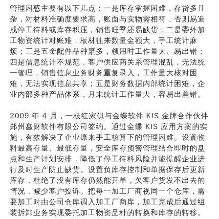
管理困惑主要有以下几点：一是库存掌握困难，存货多且
杂，对材料准确度要求高，账面与实物需相符，否则易造
成停工待料或库存积压，销售旺季还易缺货；二是委外加
工物资统计对账难，板材往来数量金额大，手工统计麻
烦；三是五金配件品种繁多，领用时工作量大、易出错；
四是信息统计不规范，客户供应商关系管理混乱，无法统
一管理，销售信息业务财务重复录入，工作量大核对困
难，无法实现信息共享；五是财务数据内部统计困难，企
业内部多种产品体系，月末统计工作量大，容易出差错。
2009 年 4 月，一枝红家俱与金蝶软件 KIS 金牌合作伙伴
郑州鑫财软件有限公司签约。通过金蝶 KIS 应用方案的实
施，有效解决了企业原来手工核算下的管理困难。设置物
料最高存量、最低存量，安全库存预警管理结合即时的盘
点和生产计划安排，降低了停工待料风险并能提醒企业进
行及时生产防止缺货。设置负库存控制和单据保存后更新
库存，杜绝了没有库存仍然能开单，欠客户货发不出去的
情况，减少客户投诉。把每一加工厂商视同一个仓库，需
要加工时由公司仓库调入加工厂商库，加工完成后通过组
装拆卸业务实现委托加工物资品种的转换和库存的转移。