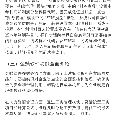
在金蝶 KIS 商贸版中，期末结转损益操作较为简单。首先
要在 “基础管理” 模块 “账套选项” 中的 “财务参数” 设置本
年利润和利润分配科目代码。当完成凭证过账后，点击
“财务管理” 模块中的 “结转损益” 按钮，系统即可自动生
成结转损益的会计凭证。若未设置本年利润科目，系统会
提示 “本年利润科目未设置或不存在，请在账套选项中设
置本年利润科目”。操作步骤向导界面会展示所有需要结转
的损益类科目的名称和代码以及结转科目的名称和代码。
点击 “下一步”，录入凭证摘要和凭证字后，点击 “完成”
按钮，结转损益的凭证就生成了。
（三）金蝶软件功能全面介绍
金蝶软件在财务管理方面，除了上述标准版和商贸版的功
能外，还能实现对企业资金流的全面监控和管理，确保资
金的安全和合理使用，精确进行成本核算，为企业制定合
理销售价格提供依据。
在人力资源管理方面，通过工资管理模块，灵活设置工资
项目和计算公式，准确及时分配工资费用，提供工资报表
核算功能，帮助企业掌握人员薪资和人工成本。