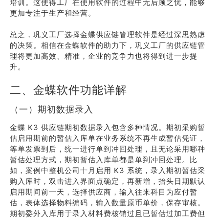
培训。这使得工厂在使用软件的过程中无后顾之忧，能够
更加专注于生产和经营。
总之，巩义工厂选择金蝶供应链管理软件是经过深思熟虑
的决策。相信在金蝶软件的助力下，巩义工厂的供应链管
理将更加高效、精准，企业的竞争力也将得到进一步提
升。
二、金蝶软件功能详解
（一）期初数据录入
金蝶 K3 供应链期初数据录入包含多种情况。期初采购暂
估启用期前的暂估入库单在业务系统不再生成暂估凭证，
等单发票到后，统一进行单到冲回处理，且无论采用哪种
暂估处理方式，期初暂估入库单都是单到冲回处理。比
如，案例中整机公司十月启用 K3 系统，录入期初暂估采
购入库时，双击进入界面点确定，再新增，抬头日期默认
启用期间前一天，选择供应商，输入往来科目为应付暂
估，表体选择物料编码，输入数量原币单价，保存审核。
期初委外入库用于录入材料费核销过且已暂估过加工费但