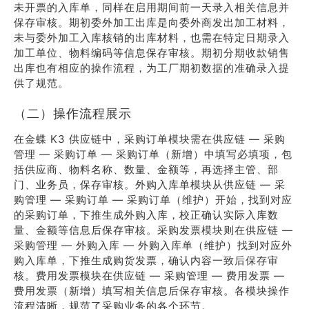
未开票的入库单，同样在启用期间前一天录入相关信息并
保存审核。期初委外加工出库是向委外商发出加工材料，
未与委外加工入库核销的出库材料，也需在特定日期录入
加工单位、物料编码等信息保存审核。期初分期收款销售
出库也有相应的操作流程，为工厂期初数据的准确录入提
供了规范。
（二）操作流程展示
在金蝶 K3 供应链中，采购订单模块需在供应链 — 采购
管理 — 采购订单 — 采购订单（新增）中填写必填项，包
括供应商、物料名称、数量、金额等，再选择主管、部
门、业务员，保存审核。外购入库单模块从供应链 — 采
购管理 — 采购订单 — 采购订单（维护）开始，找到对应
的采购订单，下推生成外购入库，校正确认实际入库数
量、金额等信息后保存审核。采购发票模块则在供应链 —
采购管理 — 外购入库 — 外购入库单（维护）找到对应外
购入库单，下推生成购货发票，确认内容一致后保存审
核。费用发票模块在供应链 — 采购管理 — 费用发票 —
费用发票（新增）填写相关信息后保存审核。各模块操作
流程清晰，规范了采购业务的各个环节。