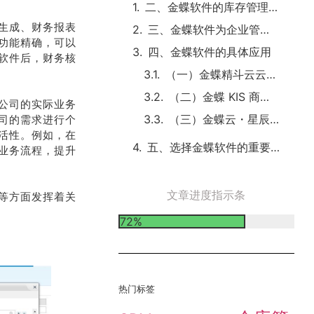
二、金蝶软件的库存管理功能
生成、财务报表
三、金蝶软件为企业管理带来的便利
功能精确，可以
四、金蝶软件的具体应用
软件后，财务核
（一）金蝶精斗云云进销存
（二）金蝶 KIS 商贸版
公司的实际业务
（三）金蝶云・星辰进销存云
司的需求进行个
活性。例如，在
五、选择金蝶软件的重要性
业务流程，提升
文章进度指示条
等方面发挥着关
72%
热门标签