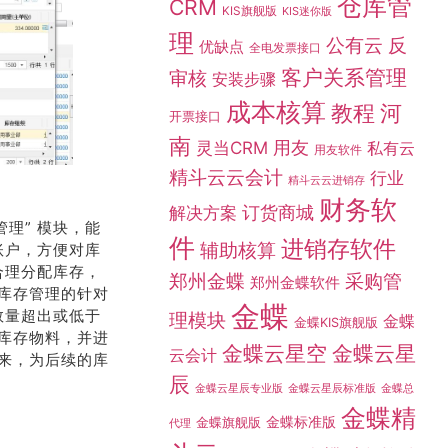
仓库管
CRM
KIS旗舰版
KIS迷你版
理
公有云
反
优缺点
全电发票接口
客户关系管理
审核
安装步骤
成本核算
教程
河
开票接口
南
灵当CRM
用友
私有云
用友软件
精斗云云会计
行业
精斗云云进销存
财务软
订货商城
解决方案
理” 模块，能
件
进销存软件
辅助核算
账户，方便对库
合理分配库存，
采购管
郑州金蝶
郑州金蝶软件
库存管理的针对
金蝶
数量超出或低于
理模块
金蝶
金蝶KIS旗舰版
库存物料，并进
金蝶云星空
金蝶云星
云会计
来，为后续的库
辰
金蝶总
金蝶云星辰专业版
金蝶云星辰标准版
金蝶精
金蝶标准版
金蝶旗舰版
代理