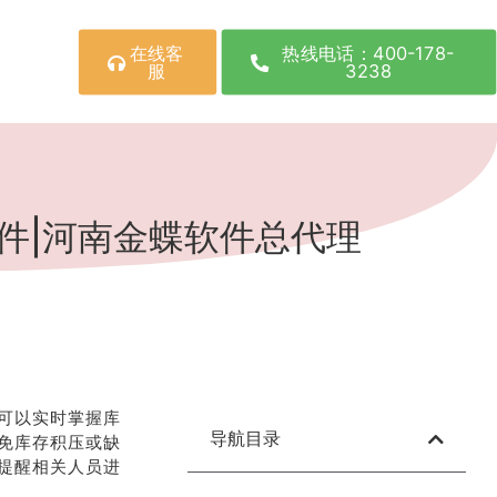
在线客
热线电话：400-178-
服
3238
件|河南金蝶软件总代理
可以实时掌握库
导航目录
免库存积压或缺
提醒相关人员进