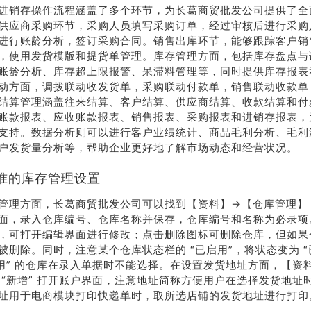
进销存操作流程涵盖了多个环节，为长葛商贸批发公司提供了全
系我
在线沟
供应商采购环节，采购人员填写采购订单，经过审核后进行采购
们
通
进行账龄分析，签订采购合同。销售出库环节，能够跟踪客户销
，使用发货模版和提货单管理。库存管理方面，包括库存盘点与
账龄分析、库存超上限报警、呆滞料管理等，同时提供库存报表
动方面，调拨联动收发货单，采购联动付款单，销售联动收款单
结算管理涵盖往来结算、客户结算、供应商结算、收款结算和付
账款报表、应收账款报表、销售报表、采购报表和进销存报表，
支持。数据分析则可以进行客户业绩统计、商品毛利分析、毛利
户发货量分析等，帮助企业更好地了解市场动态和经营状况。
准的库存管理设置
管理方面，长葛商贸批发公司可以找到【资料】→【仓库管理】，
面，录入仓库编号、仓库名称并保存，仓库编号和名称为必录项
，可打开编辑界面进行修改；点击删除图标可删除仓库，但如果
被删除。同时，注意某个仓库状态栏的 “已启用”，将状态变为 “
禁用” 的仓库在录入单据时不能选择。在设置发货地址方面，【资
 “新增” 打开账户界面，注意地址简称方便用户在选择发货地址
址用于电商模块打印快递单时，取所选店铺的发货地址进行打印