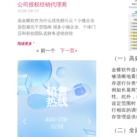
公司授权经销代理商
2026-08-07
选金蝶软件为什么优先精斗云？小微企业
选型避坑干货指南 很多小微企业、个体门
店和初创团队选财务进销存软
阅读更多 ”
« 前一个
下一页»
（一）高
金蝶软件提
够清晰地看
存进行分类
销售
推
例如长葛商
性。此外，
热线
有
设定范围时
行相应的调
存管理提供
400-178-
介绍客
3238
相
（二）全