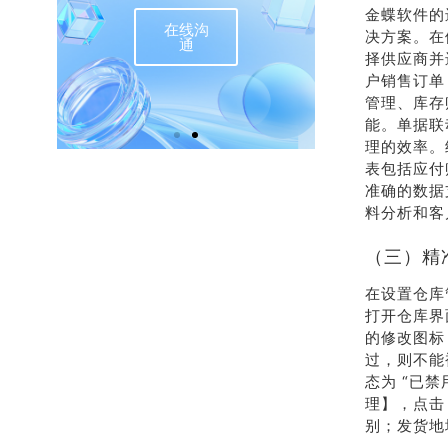
金蝶软件的
在线沟
联
决方案。在
通
择供应商并
户销售订单
管理、库存
能。单据联
理的效率。
表包括应付
准确的数据
料分析和客
（三）精
在设置仓库
打开仓库界
的修改图标
过，则不能
态为 “已
理】，点击
别；发货地