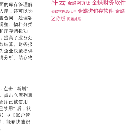
斗云
金蝶财务软件
金蝶网页版
面的库存管理解
金蝶进销存软件
入库，还可以选
金蝶
金蝶软件总代理
售合同，处理客
迷你版
问题处理
调整、物料分类
和库存调拨功
，提高了业务处
款结算。财务报
为企业决策提供
润分析、结存物
点击 “新增”
。点击仓库列表
仓库已被使用
已禁用” 后，状
料】→【账户管
时，能够快速识
。