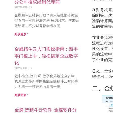
分公司授权经销代理商
2026-08-07
在财务核算
金蝶精斗云结转失败？月末结账报错终极
编制等。这
排查与一次性解决方法 每到月末、季末做
准确计算商
账结账，不少财务都会卡在同
算的效率提
阅读更多 ”
在业务流程
流程进行定
性化设置。
金蝶精斗云入门实操指南：新手
采购流程中
零门槛上手，轻松搞定企业数字
了企业的完
化
2026-08-07
总之，金蝶
做中小企业SEO和数字化落地这么多年，
键作用，为
我见过太多新手刚接触金蝶精斗云时的手
足无措——打开界面看着一堆
二、金
阅读更多 ”
金蝶 选精斗云软件-金蝶软件分