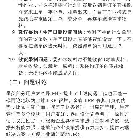
性作业，即选择净需求计划方案后选销售订单直接跑
净需求工单、委外单、物料出来，而目前作业模式是
先跑毛需求固定工单、委外单，再选单跑净需求物
料。
建议采购 / 生产日期设置问题
：物料产生的计划单里
面的建议采购 / 生产日期是否能够帮忙设置一下，不
要落在跑单的当天时间，依照跑单的时间延后 3
天。
收货限制问题
：委外未发料时不能收货 (对单发料，
对单收货，如裁片、胶料)；无采购订单的不能收
货；无提料的不能成品入库。
（二）问题讨论
虽然部分用户对金蝶 ERP 提出了上述问题，但也不能一
概而论地认为金蝶 ERP 很烂。金蝶 ERP 有其自身的优
势，比如功能全面，涵盖了财务管理、供应链管理、生产
管理等多个模块；用户友好，界面设计简单明了，操作方
便；灵活性强，可根据企业具体需求进行定制和扩展；数
据分析能力强，能够为企业决策提供有力支持；提供云端
解决方案，方便企业随时随地办公。