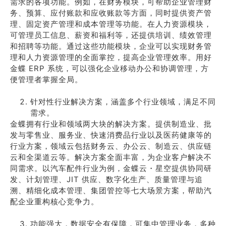
需求的各项功能。例如，在财务模块，可帮助企业管理财
务、预算、应付账款和应收账款等方面，同时提供资产管
理、固定资产管理和成本管理等功能。在人力资源模块，
可管理员工信息、薪资和福利等，还提供培训、绩效管理
和招聘等功能。通过这些功能模块，企业可以实现财务管
理和人力资源管理的全面掌控，提高企业管理效率。用好
金蝶 ERP 系统，可以强化企业移动办公和协调管理，方
便管理者掌握全局。
针对性行业解决方案，涵盖多个行业领域，满足不同
需求。
金蝶拥有行业和领域两大块的解决方案。提供制造业、批
发与零售业、服务业、快速消费品行业以及医药健康等的
行业方案，领域云包括财务云、办公云、制造云、供应链
云和全渠道云等。解决方案全面丰富，为企业客户解决不
同需求。以汽车配件行业为例，金蝶云・星空提供协同研
发、计划管理、JIT 供应、数字化生产、质量管理与追
溯、精细化成本管理、集团管控等七大场景方案，帮助汽
配企业重构核心竞争力。
功能强大，数据安全有保障，可集中管理业务，多种