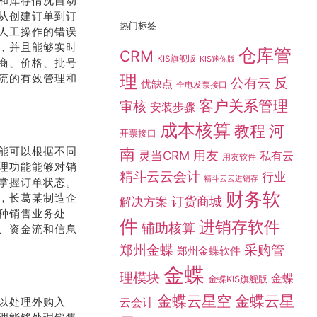
和库存情况自动
仓库管
CRM
KIS旗舰版
KIS迷你版
从创建订单到订
理
公有云
反
人工操作的错误
优缺点
全电发票接口
，并且能够实时
客户关系管理
审核
安装步骤
商、价格、批号
成本核算
教程
河
流的有效管理和
开票接口
南
灵当CRM
用友
私有云
用友软件
精斗云云会计
行业
精斗云云进销存
财务软
订货商城
解决方案
能可以根据不同
理功能能够对销
件
进销存软件
辅助核算
掌握订单状态。
采购管
，长葛某制造企
郑州金蝶
郑州金蝶软件
种销售业务处
金蝶
理模块
金蝶
、资金流和信息
金蝶KIS旗舰版
金蝶云星空
金蝶云星
云会计
辰
金蝶总
金蝶云星辰专业版
金蝶云星辰标准版
金蝶精
金蝶标准版
金蝶旗舰版
代理
以处理外购入