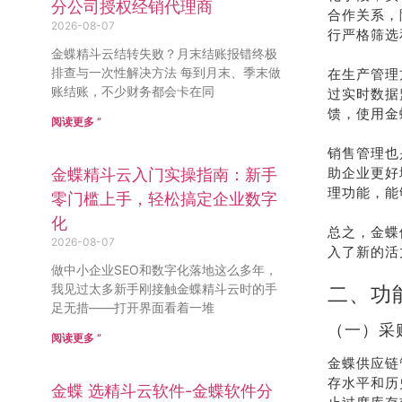
分公司授权经销代理商
合作关系，
2026-08-07
行严格筛选
金蝶精斗云结转失败？月末结账报错终极
排查与一次性解决方法 每到月末、季末做
在生产管理
账结账，不少财务都会卡在同
过实时数据
馈，使用金
阅读更多 ”
销售管理也
助企业更好
金蝶精斗云入门实操指南：新手
理功能，能
零门槛上手，轻松搞定企业数字
化
总之，金蝶
2026-08-07
入了新的活
做中小企业SEO和数字化落地这么多年，
我见过太多新手刚接触金蝶精斗云时的手
二、功
足无措——打开界面看着一堆
（一）采
阅读更多 ”
金蝶供应链
存水平和历
金蝶 选精斗云软件-金蝶软件分