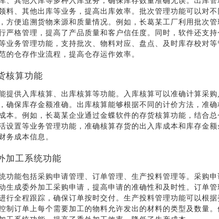
库、其他入库等多种入库业务，确保库存数量准确无误。出库管
领料、其他出库等业务，提高出库效率。批次管理功能可以对不
系我
在线沟
，方便追溯货物来源和质量情况。例如，长葛某工厂利用批次管
们
通
行严格管理，提高了产品质量和客户信任度。同时，软件还支持
等业务管理功能，支持批次、物料对应、盘点、及时库存校对等
范的仓存作业流程，提高仓存运作效率。
货核算功能
能提供入库核算、出库核算等功能。入库核算可以准确计算采购
，确保库存金额准确。出库核算能够根据不同的计价方法，准确
成本。例如，长葛某企业通过金蝶软件的存货核算功能，结合总
活设置等业务管理功能，准确核算存货的出入库成本和库存金额
财务成本信息。
外加工系统功能
统功能包括采购申请管理、订单管理、生产投料管理等。采购申
动生成委外加工采购申请，提高申请的准确性和及时性。订单管
进行全程跟踪，确保订单按时交付。生产投料管理功能可以根据
控制订单上每个需要加工的物料允许发出的材料的类型及数量。