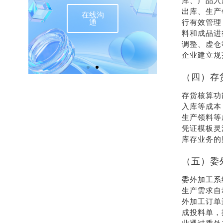
库、产品入
出库、生产
在线沟
联
通
行有效管理
料和成品进
调整、虚仓
企业建立规
（四）存
存货核算功
入库等成本
生产领料等
凭证模板灵
库存业务的
（五）委
委外加工系
生产需求自
外加工订单
成投料单，