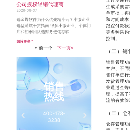
止过度库存
公司授权经销代理商
生成采购需
2026-08-07
单审批，再
和时间成本
选金蝶软件为什么优先精斗云？小微企业
选型避坑干货指南 很多小微企业、个体门
跟踪付款状
店和初创团队选财务进销存软
等多种采购
控制。
阅读更多 ”
« 前一个
下一页»
（二）销
销售管理功
客户、不同
售订单进行
发货管理功
销售
推
业通过金蝶
热线
有
理，提高了
流的有效管
（三）仓
400-178-
介绍客
3238
相
仓存管理功