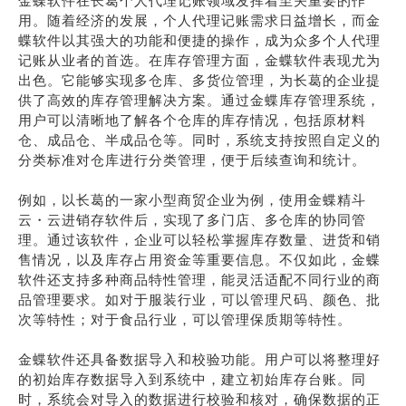
金蝶软件在长葛个人代理记账领域发挥着至关重要的作
用。随着经济的发展，个人代理记账需求日益增长，而金
蝶软件以其强大的功能和便捷的操作，成为众多个人代理
记账从业者的首选。在库存管理方面，金蝶软件表现尤为
出色。它能够实现多仓库、多货位管理，为长葛的企业提
供了高效的库存管理解决方案。通过金蝶库存管理系统，
用户可以清晰地了解各个仓库的库存情况，包括原材料
仓、成品仓、半成品仓等。同时，系统支持按照自定义的
分类标准对仓库进行分类管理，便于后续查询和统计。
例如，以长葛的一家小型商贸企业为例，使用金蝶精斗
云・云进销存软件后，实现了多门店、多仓库的协同管
理。通过该软件，企业可以轻松掌握库存数量、进货和销
售情况，以及库存占用资金等重要信息。不仅如此，金蝶
软件还支持多种商品特性管理，能灵活适配不同行业的商
品管理要求。如对于服装行业，可以管理尺码、颜色、批
次等特性；对于食品行业，可以管理保质期等特性。
金蝶软件还具备数据导入和校验功能。用户可以将整理好
的初始库存数据导入到系统中，建立初始库存台账。同
时，系统会对导入的数据进行校验和核对，确保数据的正