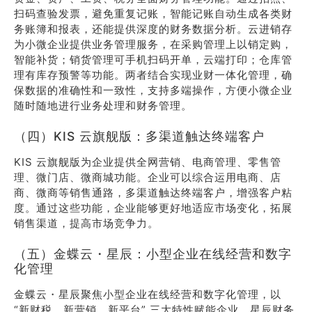
扫码查验发票，避免重复记账，智能记账自动生成各类财
务账簿和报表，还能提供深度的财务数据分析。云进销存
为小微企业提供业务管理服务，在采购管理上以销定购，
智能补货；销货管理可手机扫码开单，云端打印；仓库管
理有库存预警等功能。两者结合实现业财一体化管理，确
保数据的准确性和一致性，支持多端操作，方便小微企业
随时随地进行业务处理和财务管理。
（四）KIS 云旗舰版：多渠道触达终端客户
KIS 云旗舰版为企业提供全网营销、电商管理、零售管
理、微门店、微商城功能。企业可以综合运用电商、店
商、微商等销售通路，多渠道触达终端客户，增强客户粘
度。通过这些功能，企业能够更好地适应市场变化，拓展
销售渠道，提高市场竞争力。
（五）金蝶云・星辰：小型企业在线经营和数字
化管理
金蝶云・星辰聚焦小型企业在线经营和数字化管理，以
“新财税、新营销、新平台” 三大特性赋能企业。星辰财务