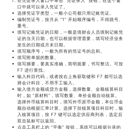
在凭证录入窗口中单击 “凭证录入” 按钮，在这个窗
口中就可以录入凭证了。
选择凭证字类型，一般小公司都只用记账凭证。
编制凭证号，按月从 “1” 开始顺序编号，不得跳号、
重号。
填写记账凭证的日期，一般是填财会人员填制记账凭
证的当天日期，也可以根据管理需要，填写经济业务
发生的日期或月末日期。
填写顺序号，一般为所有的凭证号的总和。
填写附单据的数量。
填写摘要，要真实准确，简明扼要，书写整洁。可按
F7 进行查找。
输入科目代码，或者按右上角获取键和 F7 都可以选
择会计科目，不用手工输入。
输入借方金额或贷方金额，选择数量、金额核算科目
时，如 “原材料”，填写数量、单价金额自动核算。
选择外币核算科目时，填写外币原币金额，本位币金
额自动根据汇率计算。选择下挂核算项目科目时，输
入核算项目，按 F7 键可以选定供应商列表，选定后
双击鼠标可以返回。
点击工具栏上的 “平衡” 按钮，系统可以根据分录的