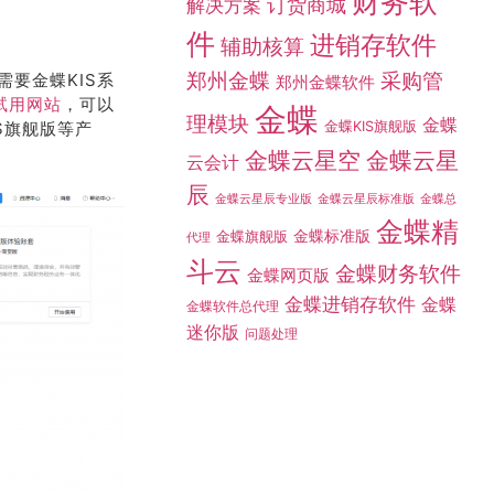
财务软
订货商城
解决方案
件
进销存软件
辅助核算
采购管
郑州金蝶
要金蝶KIS系
郑州金蝶软件
试用网站
，可以
金蝶
理模块
金蝶
IS旗舰版等产
金蝶KIS旗舰版
金蝶云星空
金蝶云星
云会计
辰
金蝶总
金蝶云星辰专业版
金蝶云星辰标准版
金蝶精
金蝶标准版
金蝶旗舰版
代理
斗云
金蝶财务软件
金蝶网页版
金蝶进销存软件
金蝶
金蝶软件总代理
迷你版
问题处理