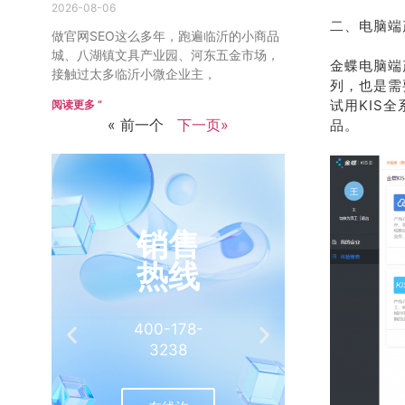
2026-08-06
二、电脑端
做官网SEO这么多年，跑遍临沂的小商品
城、八湖镇文具产业园、河东五金市场，
金蝶电脑端
接触过太多临沂小微企业主，
列，也是需
试用KIS全
阅读更多 ”
« 前一个
下一页»
品。
销售
推
热线
有
400-178-
介绍客
3238
相