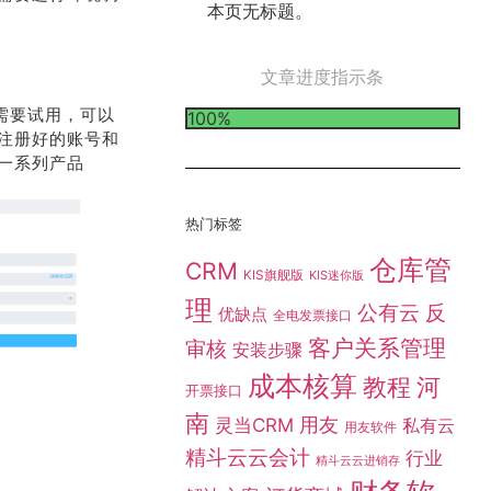
本页无标题。
文章进度指示条
需要试用，可以
100%
注册好的账号和
一系列产品
热门标签
仓库管
CRM
KIS旗舰版
KIS迷你版
理
公有云
反
优缺点
全电发票接口
客户关系管理
审核
安装步骤
成本核算
教程
河
开票接口
南
灵当CRM
用友
私有云
用友软件
精斗云云会计
行业
精斗云云进销存