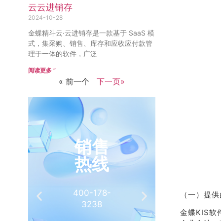
云云进销存
2024-10-28
金蝶精斗云·云进销存是一款基于 SaaS 模
式，集采购、销售、库存和应收应付款管
理于一体的软件，广泛
阅读更多 ”
« 前一个
下一页»
销售
推
热线
有
400-178-
介绍客
（一）提供
3238
相
金蝶KIS