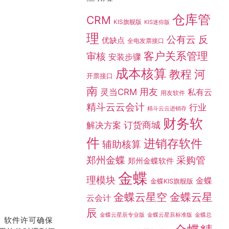
仓库管
CRM
KIS旗舰版
KIS迷你版
理
公有云
反
优缺点
全电发票接口
客户关系管理
审核
安装步骤
成本核算
教程
河
开票接口
南
灵当CRM
用友
私有云
用友软件
精斗云云会计
行业
精斗云云进销存
财务软
订货商城
解决方案
件
进销存软件
辅助核算
采购管
郑州金蝶
郑州金蝶软件
金蝶
理模块
金蝶
金蝶KIS旗舰版
金蝶云星空
金蝶云星
云会计
辰
金蝶总
金蝶云星辰专业版
金蝶云星辰标准版
。软件许可确保