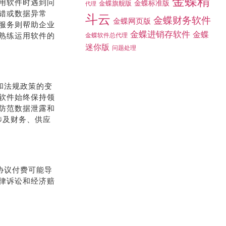
金蝶精
用软件时遇到问
金蝶标准版
金蝶旗舰版
代理
错或数据异常
斗云
金蝶财务软件
金蝶网页版
服务则帮助企业
金蝶进销存软件
金蝶
熟练运用软件的
金蝶软件总代理
迷你版
问题处理
和法规政策的变
软件始终保持领
防范数据泄露和
，涉及财务、供应
协议付费可能导
律诉讼和经济赔