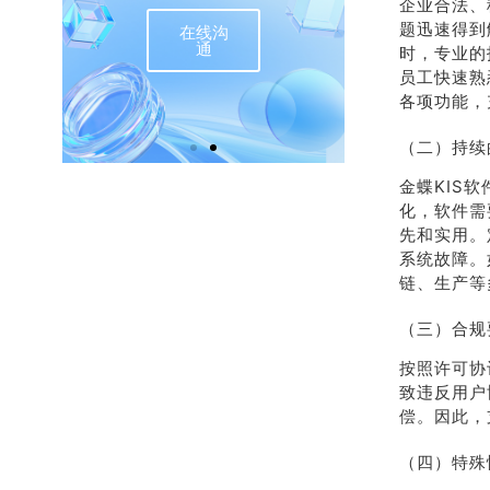
企业合法、
题迅速得到
在线沟
联
通
时，专业的
员工快速熟
各项功能，
（二）持续
金蝶KIS
化，软件需
先和实用。
系统故障。
链、生产等
（三）合规
按照许可协
致违反用户
偿。因此，
（四）特殊